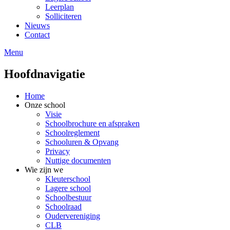
Leerplan
Solliciteren
Nieuws
Contact
Menu
Hoofdnavigatie
Home
Onze school
Visie
Schoolbrochure en afspraken
Schoolreglement
Schooluren & Opvang
Privacy
Nuttige documenten
Wie zijn we
Kleuterschool
Lagere school
Schoolbestuur
Schoolraad
Oudervereniging
CLB