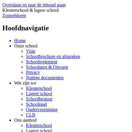
Overslaan en naar de inhoud gaan
Kleuterschool & lagere school
Zonnebloem
Hoofdnavigatie
Home
Onze school
Visie
Schoolbrochure en afspraken
Schoolreglement
Schooluren & Opvang
Privacy
Nuttige documenten
Wie zijn we
Kleuterschool
Lagere school
Schoolbestuur
Schoolraad
Oudervereniging
CLB
Ons aanbod
Kleuterschool
Lagere school